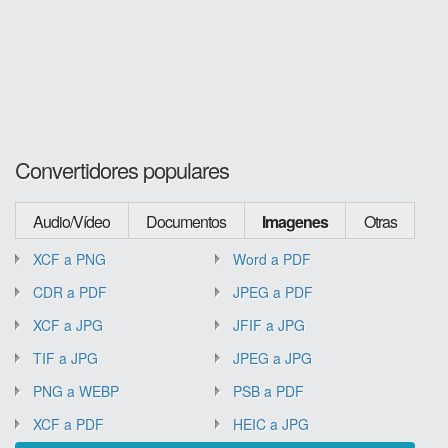
Convertidores populares
Audio/Vídeo
Documentos
Imagenes
Otras
XCF a PNG
Word a PDF
CDR a PDF
JPEG a PDF
XCF a JPG
JFIF a JPG
TIF a JPG
JPEG a JPG
PNG a WEBP
PSB a PDF
XCF a PDF
HEIC a JPG