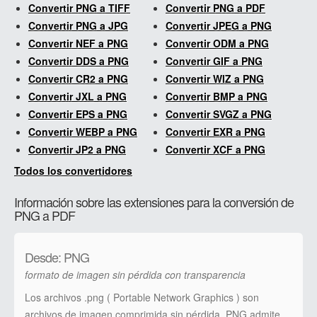
Convertir PNG a TIFF
Convertir PNG a PDF
Convertir PNG a JPG
Convertir JPEG a PNG
Convertir NEF a PNG
Convertir ODM a PNG
Convertir DDS a PNG
Convertir GIF a PNG
Convertir CR2 a PNG
Convertir WIZ a PNG
Convertir JXL a PNG
Convertir BMP a PNG
Convertir EPS a PNG
Convertir SVGZ a PNG
Convertir WEBP a PNG
Convertir EXR a PNG
Convertir JP2 a PNG
Convertir XCF a PNG
Todos los convertidores
Información sobre las extensiones para la conversión de
PNG a PDF
Desde: PNG
formato de imagen sin pérdida con transparencia
Los archivos .png ( Portable Network Graphics ) son
archivos de imagen comprimida sin pérdida. PNG admite,