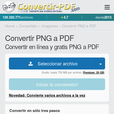
129.320.771
archivos
★
4,7
desde
2013
Home
»
Convertidor
»
Imagenes
»
Convertir PNG a PDF
Convertir PNG a PDF
Convertir en línea y gratis PNG a PDF
Seleccionar archivo
Gratis: hasta 750 MB por archivo (
Premium: 20 GB
)
Iniciar la conversión!
Novedad: Convierte varios archivos a la vez
Convertir en sólo tres pasos